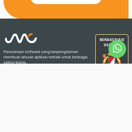
BERASOSIASI
DENGAN
WhatsApp Kami
Perusahaan software yang berpengalaman
membuat ratusan aplikasi terbaik untuk berbagai
sektor bisnis.
Beranda
Aplikasi & Website
Aplikasi Bisnis
Aplikasi E-Gov
Berita
Karir
Layanan Aduan