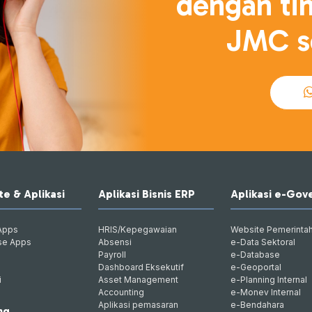
dengan tim
JMC se
e & Aplikasi
Aplikasi Bisnis ERP
Aplikasi e-Go
Apps
HRIS/Kepegawaian
Website Pemerinta
se Apps
Absensi
e-Data Sektoral
Payroll
e-Database
Dashboard Eksekutif
e-Geoportal
i
Asset Management
e-Planning Internal
Accounting
e-Monev Internal
Aplikasi pemasaran
e-Bendahara
ng