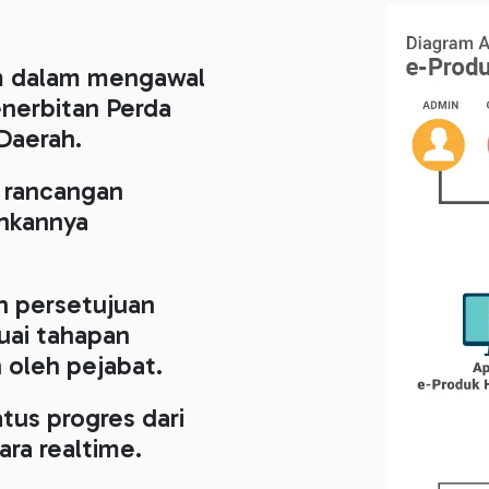
um dalam mengawal
enerbitan Perda
Daerah.
 rancangan
ahkannya
an persetujuan
uai tahapan
 oleh pejabat.
us progres dari
ara realtime.