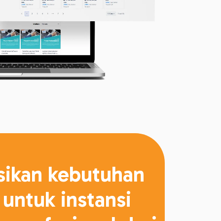
sikan kebutuhan
 untuk instansi