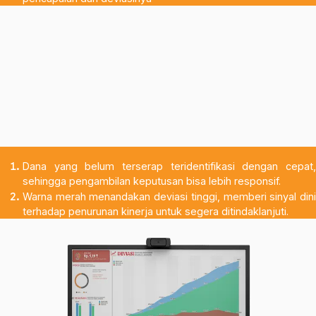
Dana yang belum terserap teridentifikasi dengan cepat,
sehingga pengambilan keputusan bisa lebih responsif.
Warna merah menandakan deviasi tinggi, memberi sinyal dini
terhadap penurunan kinerja untuk segera ditindaklanjuti.