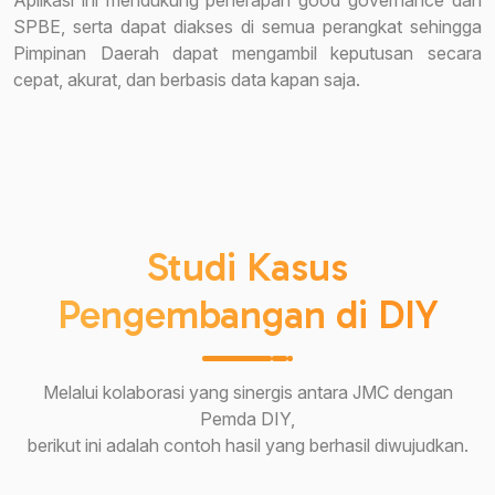
SPBE, serta dapat diakses di semua perangkat sehingga
Pimpinan Daerah dapat mengambil keputusan secara
cepat, akurat, dan berbasis data kapan saja.
Studi Kasus
Pengembangan di DIY
Melalui kolaborasi yang sinergis antara JMC dengan
Pemda DIY,
berikut ini adalah contoh hasil yang berhasil diwujudkan.