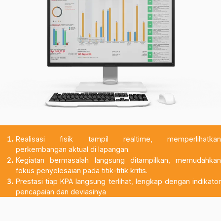
Realisasi fisik tampil realtime, memperlihatkan
perkembangan aktual di lapangan.
Kegiatan bermasalah langsung ditampilkan, memudahkan
fokus penyelesaian pada titik-titik kritis.
Prestasi tiap KPA langsung terlihat, lengkap dengan indikator
pencapaian dan deviasinya