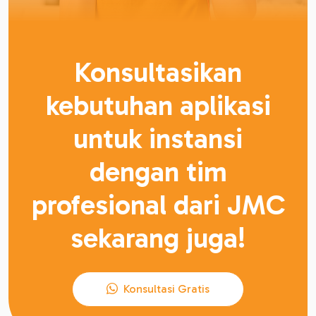
Konsultasikan
kebutuhan aplikasi
untuk instansi
dengan tim
profesional dari JMC
sekarang juga!
Konsultasi Gratis