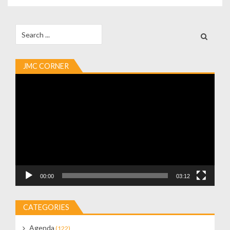
Search
for:
JMC CORNER
Video
Player
00:00
03:12
CATEGORIES
Agenda
(122)