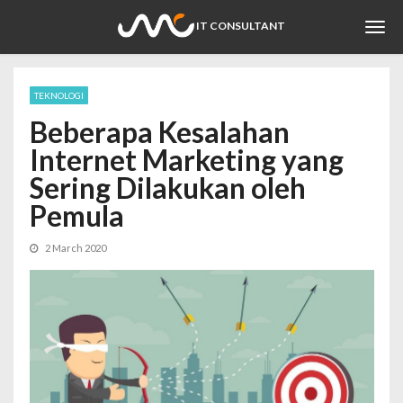
Togg
IT CONSULTANT
navi
TEKNOLOGI
Beberapa Kesalahan
Internet Marketing yang
Sering Dilakukan oleh
Pemula
2 March 2020