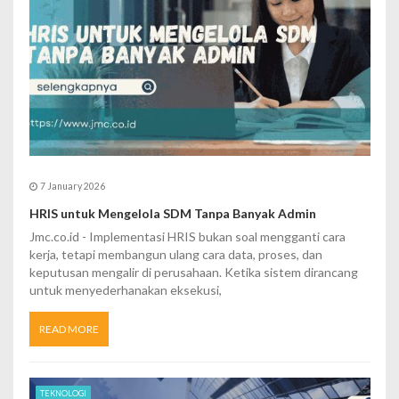
i
o
n
7 January 2026
HRIS untuk Mengelola SDM Tanpa Banyak Admin
Jmc.co.id - Implementasi HRIS bukan soal mengganti cara
kerja, tetapi membangun ulang cara data, proses, dan
keputusan mengalir di perusahaan. Ketika sistem dirancang
untuk menyederhanakan eksekusi,
READ MORE
TEKNOLOGI