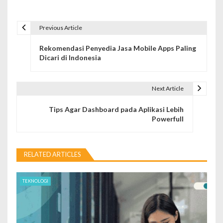
Previous Article
P
Rekomendasi Penyedia Jasa Mobile Apps Paling
o
Dicari di Indonesia
s
t
Next Article
n
Tips Agar Dashboard pada Aplikasi Lebih
Powerfull
a
v
RELATED ARTICLES
i
g
TEKNOLOGI
a
t