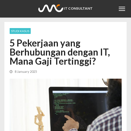
Togg
IT CONSULTANT
navi
STUDI KASUS
5 Pekerjaan yang
Berhubungan dengan IT,
Mana Gaji Tertinggi?
8 January 2025