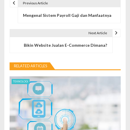
Previous Article
P
Mengenal Sistem Payroll Gaji dan Manfaatnya
o
s
Next Article
t
Bikin Website Jualan E-Commerce Dimana?
n
a
RELATED ARTICLES
v
i
TEKNOLOGI
g
a
t
i