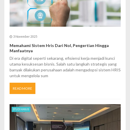
o
n
3 November 2025
Memahami Sistem Hris Dari Nol, Pengertian Hingga
Manfaatnya
Di era digital seperti sekarang, efisiensi kerja menjadi kunci
utama kesuksesan bisnis. Salah satu langkah strategis yang
banyak dilakukan perusahaan adalah mengadopsi sistem HRIS
untuk mengelola sum
READ MORE
STUDI KASUS