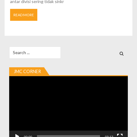
antar divisi sering tidak sinkr
READ MORE
Search
for:
JMC CORNER
Video
Player
00:00
03:12