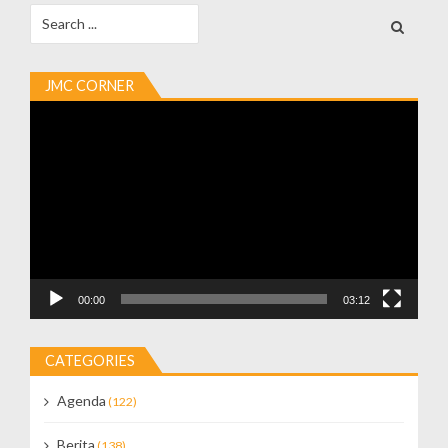
Search
for:
JMC CORNER
Video
Player
00:00
03:12
CATEGORIES
Agenda
(122)
Berita
(138)