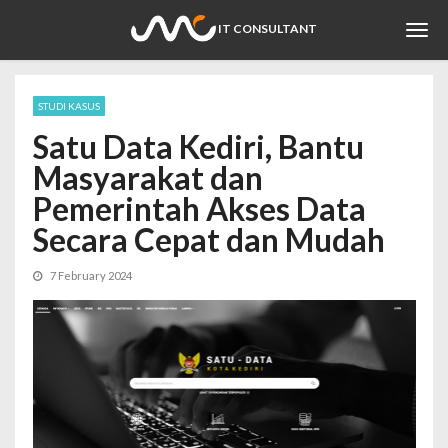
Togg
IT CONSULTANT
navi
STUDI KASUS
Satu Data Kediri, Bantu
Masyarakat dan
Pemerintah Akses Data
Secara Cepat dan Mudah
7 February 2024