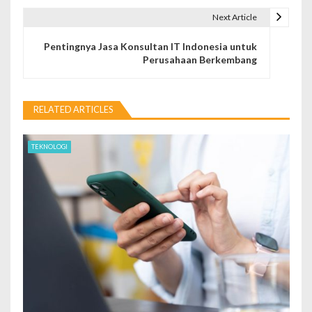
s
Next Article
t
Pentingnya Jasa Konsultan IT Indonesia untuk
n
Perusahaan Berkembang
a
v
RELATED ARTICLES
i
TEKNOLOGI
g
a
t
i
o
n