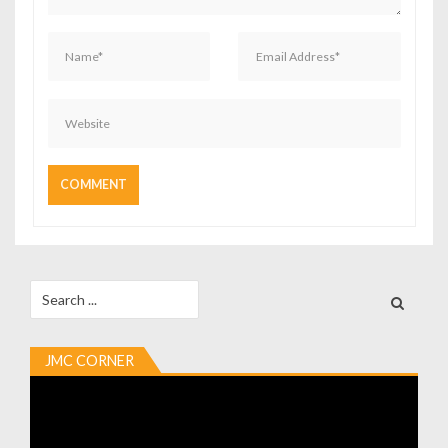
Search
for:
JMC CORNER
Video
Player