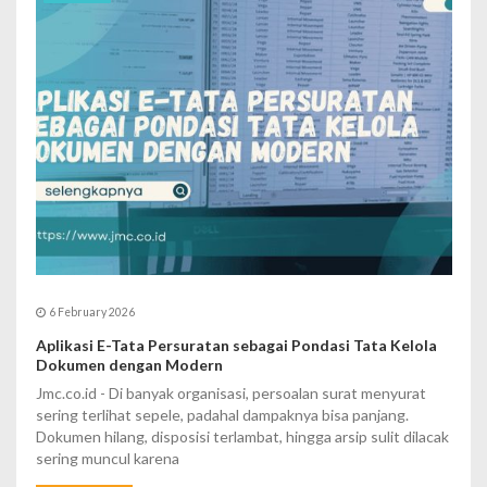
a
t
i
o
n
6 February 2026
Aplikasi E-Tata Persuratan sebagai Pondasi Tata Kelola
Dokumen dengan Modern
Jmc.co.id - Di banyak organisasi, persoalan surat menyurat
sering terlihat sepele, padahal dampaknya bisa panjang.
Dokumen hilang, disposisi terlambat, hingga arsip sulit dilacak
sering muncul karena