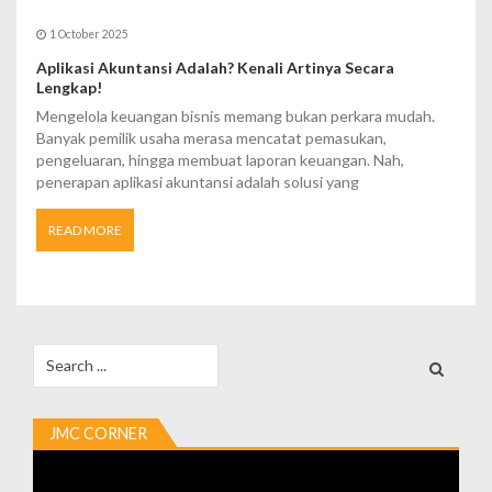
1 October 2025
Aplikasi Akuntansi Adalah? Kenali Artinya Secara
Lengkap!
Mengelola keuangan bisnis memang bukan perkara mudah.
Banyak pemilik usaha merasa mencatat pemasukan,
pengeluaran, hingga membuat laporan keuangan. Nah,
penerapan aplikasi akuntansi adalah solusi yang
READ MORE
Search
for:
JMC CORNER
Video
Player