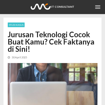
Togg
IT CONSULTANT
navi
STUDI KASUS
Jurusan Teknologi Cocok
Buat Kamu? Cek Faktanya
di Sini!
30 April 2025