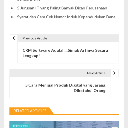
5 Jurusan IT yang Paling Banyak Dicari Perusahaan
Syarat dan Cara Cek Nomor Induk Kependudukan Dana…
Previous Article
P
CRM Software Adalah…Simak Artinya Secara
o
Lengkap!
s
t
Next Article
n
5 Cara Menjual Produk Digital yang Jarang
Diketahui Orang
a
v
RELATED ARTICLES
i
g
TEKNOLOGI